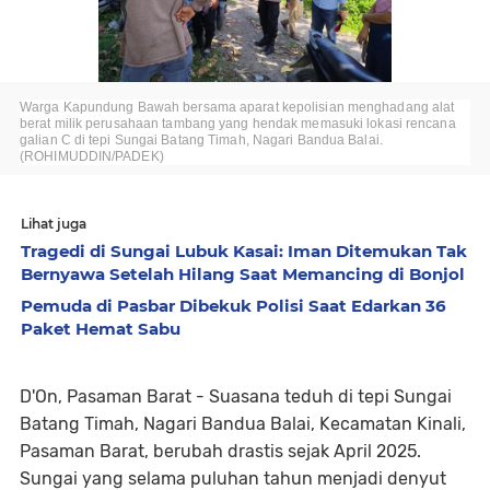
Warga Kapundung Bawah bersama aparat kepolisian menghadang alat
berat milik perusahaan tambang yang hendak memasuki lokasi rencana
galian C di tepi Sungai Batang Timah, Nagari Bandua Balai.
(ROHIMUDDIN/PADEK)
Lihat juga
Tragedi di Sungai Lubuk Kasai: Iman Ditemukan Tak
Bernyawa Setelah Hilang Saat Memancing di Bonjol
Pemuda di Pasbar Dibekuk Polisi Saat Edarkan 36
Paket Hemat Sabu
D'On, Pasaman Barat -
Suasana teduh di tepi
Sungai
Batang Timah
, Nagari Bandua Balai, Kecamatan Kinali,
Pasaman Barat, berubah drastis sejak April 2025.
Sungai yang selama puluhan tahun menjadi denyut