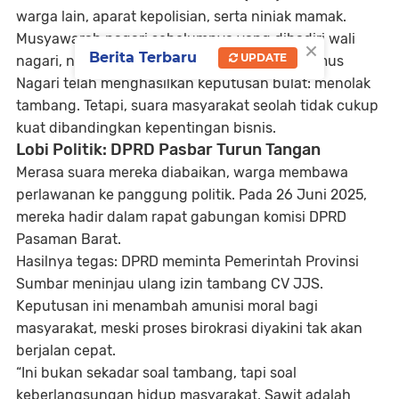
warga lain, aparat kepolisian, serta niniak mamak.
Musyawarah nagari sebelumnya yang dihadiri
wali
×
Berita Terbaru
UPDATE
nagari, niniak mamak, tokoh pemuda, dan Bamus
Nagari
telah menghasilkan keputusan bulat:
menolak
tambang
. Tetapi, suara masyarakat seolah tidak cukup
kuat dibandingkan kepentingan bisnis.
Lobi Politik: DPRD Pasbar Turun Tangan
Merasa suara mereka diabaikan, warga membawa
perlawanan ke panggung politik. Pada
26 Juni 2025
,
mereka hadir dalam
rapat gabungan komisi DPRD
Pasaman Barat
.
Hasilnya tegas:
DPRD meminta Pemerintah Provinsi
Sumbar meninjau ulang izin tambang CV JJS
.
Keputusan ini menambah amunisi moral bagi
masyarakat, meski proses birokrasi diyakini tak akan
berjalan cepat.
“Ini bukan sekadar soal tambang, tapi soal
keberlangsungan hidup masyarakat. Sawit adalah