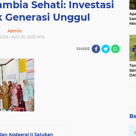
ambia Sehati: Investasi
k Generasi Unggul
Apa
Sa
Min
Pen
Admin
dan
 2025 | April 30, 2025 WIB
SHARE
Tan
dan
DAS
Kec
Pad
Sum
Be
an Kodaeral II Satukan