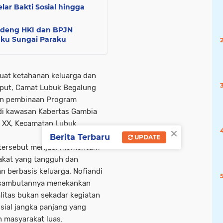
ar Bakti Sosial hingga
ndeng HKI dan BPJN
aku Sungai Paraku
at ketahanan keluarga dan
put, Camat Lubuk Begalung
tan pembinaan Program
 di kawasan Kabertas Gambia
n XX, Kecamatan Lubuk
×
Berita Terbaru
UPDATE
i tersebut menjadi momentum
akat yang tangguh dan
 berbasis keluarga. Nofiandi
m sambutannya menekankan
itas bukan sekadar kegiatan
sial jangka panjang yang
 masyarakat luas.