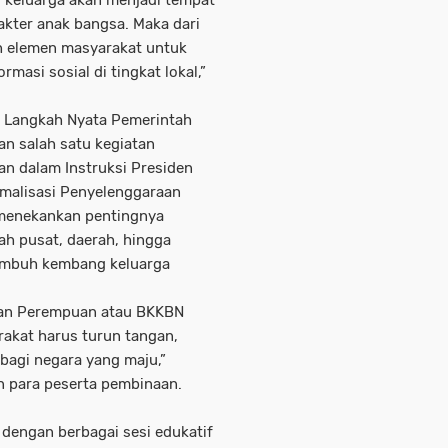
kter anak bangsa. Maka dari
ruh elemen masyarakat untuk
masi sosial di tingkat lokal,”
: Langkah Nyata Pemerintah
n salah satu kegiatan
an dalam Instruksi Presiden
imalisasi Penyelenggaraan
i menekankan pentingnya
tah pusat, daerah, hingga
umbuh kembang keluarga
aan Perempuan atau BKKBN
rakat harus turun tangan,
bagi negara yang maju,”
n para peserta pembinaan.
i dengan berbagai sesi edukatif