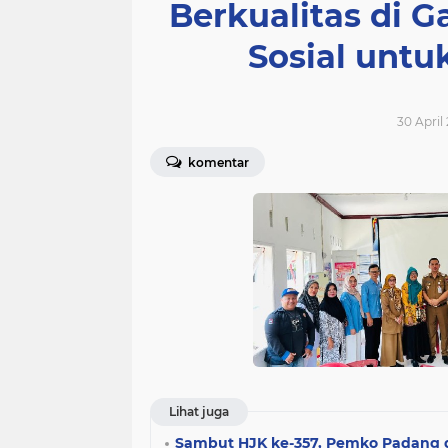
Berkualitas di G
Sosial untu
30 April
komentar
Lihat juga
Sambut HJK ke-357, Pemko Padang d