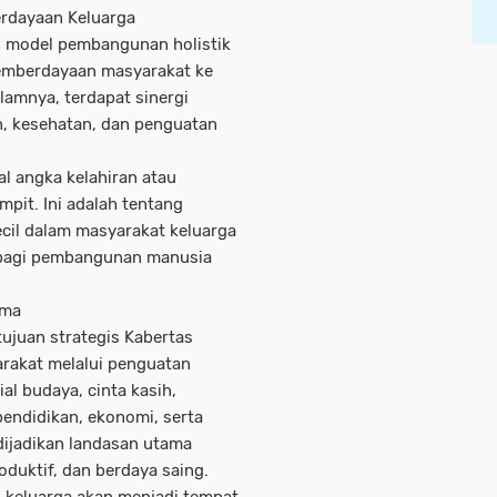
erdayaan Keluarga
i model pembangunan holistik
pemberdayaan masyarakat ke
lamnya, terdapat sinergi
, kesehatan, dan penguatan
al angka kelahiran atau
pit. Ini adalah tentang
ecil dalam masyarakat keluarga
 bagi pembangunan manusia
ama
ujuan strategis Kabertas
arakat melalui penguatan
al budaya, cinta kasih,
pendidikan, ekonomi, serta
 dijadikan landasan utama
duktif, dan berdaya saing.
l, keluarga akan menjadi tempat