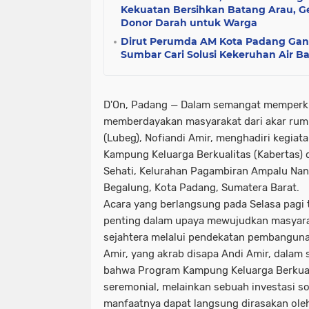
Kekuatan Bersihkan Batang Arau, Gel
Donor Darah untuk Warga
Dirut Perumda AM Kota Padang Ga
Sumbar Cari Solusi Kekeruhan Air B
D'On, Padang
— Dalam semangat memperku
memberdayakan masyarakat dari akar rum
(Lubeg), Nofiandi Amir, menghadiri kegia
Kampung Keluarga Berkualitas (Kabertas)
Sehati, Kelurahan Pagambiran Ampalu Na
Begalung, Kota Padang, Sumatera Barat.
Acara yang berlangsung pada Selasa pag
penting dalam upaya mewujudkan masyar
sejahtera melalui pendekatan pembangunan
Amir, yang akrab disapa Andi Amir, dala
bahwa Program Kampung Keluarga Berkual
seremonial, melainkan sebuah investasi so
manfaatnya dapat langsung dirasakan oleh