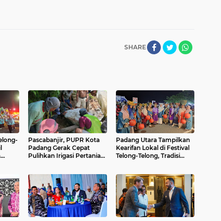
SHARE
elong-
Pascabanjir, PUPR Kota
Padang Utara Tampilkan
l
Padang Gerak Cepat
Kearifan Lokal di Festival
a
Pulihkan Irigasi Pertanian
Telong-Telong, Tradisi
an
di Kuranji dan Pauh,
Malamang dan Potensi
ng
Pasokan Air Sawah Jadi
Seafood Curi Perhatian
Prioritas
Ribuan Pengunjung