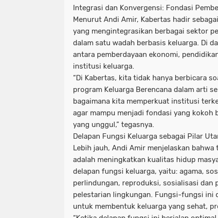
Integrasi dan Konvergensi: Fondasi Pemb
Menurut Andi Amir, Kabertas hadir sebaga
yang mengintegrasikan berbagai sektor 
dalam satu wadah berbasis keluarga. Di da
antara pemberdayaan ekonomi, pendidikan
institusi keluarga.
“Di Kabertas, kita tidak hanya berbicara so
program Keluarga Berencana dalam arti sem
bagaimana kita memperkuat institusi terk
agar mampu menjadi fondasi yang kokoh
yang unggul,” tegasnya.
Delapan Fungsi Keluarga sebagai Pilar Ut
Lebih jauh, Andi Amir menjelaskan bahwa t
adalah meningkatkan kualitas hidup masy
delapan fungsi keluarga, yaitu: agama, sosi
perlindungan, reproduksi, sosialisasi dan 
pelestarian lingkungan. Fungsi-fungsi ini
untuk membentuk keluarga yang sehat, pro
“Ketika delapan fungsi ini berjalan optima