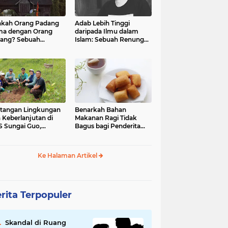
kah Orang Padang
Adab Lebih Tinggi
ma dengan Orang
daripada Ilmu dalam
ang? Sebuah
Islam: Sebuah Renungan
jelajahan Budaya
Mendalam
 Identitas
tangan Lingkungan
Benarkah Bahan
 Keberlanjutan di
Makanan Ragi Tidak
 Sungai Guo,
Bagus bagi Penderita
amatan Kuranji Kota
Asam Lambung?
ang, Propinsi
atera Barat
Ke Halaman Artikel
rita Terpopuler
Skandal di Ruang