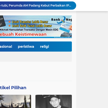
Bencana Datang Bertubi-tubi, Perumda AM Padang Kebut Perbaikan IPA Gunung Pangilun, Ditarget Tuntas Akhir Agustus
Mata Jeli HJK 357: Warga Padang Diajak Jadi Pengawas Kebersihan, Kemeriahan HJK Harus Tetap Rancak dan Bersih
Padang Gastronomy Market Hari Kedua: Surga Kuliner Tradisional di Kota Tua, UMKM Lokal Banjir Apresiasi
Gowes Siti Nurbaya Jadi Magnet Pesepeda Luar Daerah, HJK ke-357 Padang Makin Meriah
Tanam Pohon di Tepian Batang Arau, Padang dan Hildesheim Teguhkan Persahabatan Menuju Kota Global
Pasca Banjir, PUPR Padang Bergerak Cepat: Tanggul Lapau Munggu Diperbaiki, Sungkai dan SMPN 41 Dibersihkan
3.000 Pesepeda Kepung Kota Padang, Gowes Siti Nurbaya Adventure-X Jadi Pesta Olahraga dan Promosi Wisata
66 Kepala Dapur MBG Diproses Pecat! Ada Terlibat Judi Online hingga Kasus Keracunan Berulang
asional
peristiwa
religi
Dugaan Kekerasan PJU Polda Sumbar terhadap Sopir Disorot, Miko Kamal: Jangan Ada Kekebalan Hukum bagi Aparat
KY Tetapkan 14 Calon Hakim Agung dan Hakim Ad Hoc MA, Nama Dr. Dhifla Wiyani dari Sumbar Masuk Dalam Daftar Kamar Pidana
tikel Pilihan