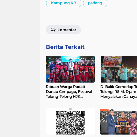
Kampung KB
padang
komentar
Berita Terkait
Ribuan Warga Padati
Di Balik Gemerlap T
Danau Cimpago, Festival
Telong, RS M. Djami
Telong-Telong HJK
Menyalakan Cahay
Padang ke-357 Tuai
Kesadaran Kesehat
Pujian dan Harapan
untuk Warga Pada
untuk Terus Dilestarikan