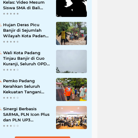
Kelas: Video Mesum
Siswa SMA di Bali
Viral, Hukuman dan
Penyesalan yang
Mengikuti
Hujan Deras Picu
Banjir di Sejumlah
Wilayah Kota Padang,
Warga Dievakuasi dan
Diminta Waspada
Banjir Susulan
Wali Kota Padang
Tinjau Banjir di Guo
Kuranji, Seluruh OPD
Disiagakan dan
Evakuasi Warga
Dipercepat
Pemko Padang
Kerahkan Seluruh
Kekuatan Tangani
Dampak Banjir, Fadly
Amran Desak
Percepatan Proyek
Sinergi Berbasis
Pengendalian
SARMA, PLN Icon Plus
Bencana
dan PLN UP3
Tanjungpinang
Perkuat Kolaborasi
Strategis