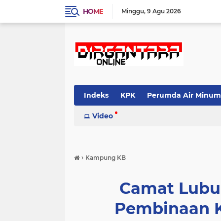
HOME
Minggu
9 Agu 2026
Indeks
KPK
Perumda Air Minum
Video
›
Kampung KB
Camat Lubu
Pembinaan 