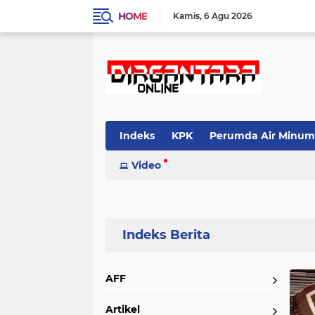
HOME
Kamis
6 Agu 2026
Indeks
KPK
Perumda Air Minum
Video
Home
Currently Browsing: Al quran
AFF
Artikel