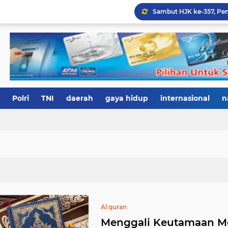
Polri
TNI
daerah
gaya hidup
internasional
n
Al quran
Menggali Keutamaan Me