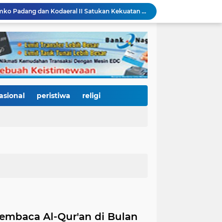
Sambut HJK ke-357, Pemko Padang dan Kodaeral II Satukan Kekuatan Bersihkan Batang Arau, Gelar Bakti Sosial hingga Donor Darah untuk Warga
Dirut Perumda AM Kota Padang Gandeng HKI dan BPJN Sumbar Cari Solusi Kekeruhan Air Baku Sungai Paraku
Wakil Wali Kota Padang Dampingi Komisi V DPR RI Tinjau Jembatan Kalawi, Harapan Baru Percepatan Pemulihan Pascabanjir
Dua Atlet Muda SMPN 25 Padang Lolos ke O2SN Nasional, Siap Harumkan Nama Sumatera Barat
3.000 Mahasiswa Baru UNP Ikuti Police Goes To Campus, Ditlantas Polda Sumbar Tanamkan Budaya Tertib Berlalu Lintas Sejak Hari Pertama Kuliah
Open Ship Kapal Teluk Kendari Diprediksi Diserbu Pengunjung, Trans Padang Ubah Rute Koridor 2 dan 4, Tarif Seluruh Koridor Cuma Rp1
Tak Gentar Medan Ekstrem, Tim Trisula Polres Solok Selatan Sisir Sungai Bangko, Police Line Dipasang di Lokasi Dugaan Tambang Emas Ilegal
Depan SMAN 2 Payakumbuh Jadi Lokasi Penangkapan, Satresnarkoba Amankan Terduga Penyalahguna Narkotika dengan Barang Bukti 12,58 Gram Ganja
asional
peristiwa
religi
Merah Putih Berkibar, 500 Bendera Dibagikan untuk Menyalakan Semangat Kemerdekaan di Dharmasraya
Janji Bupati Annisa Mulai Terwujud, Pemkab Dharmasraya Benahi Jalan Pulau Punjung–Kampung Surau Sepanjang 5,6 Kilometer
mbaca Al-Qur'an di Bulan