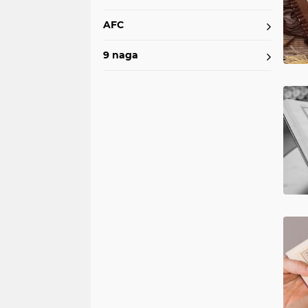
AFC
9 naga