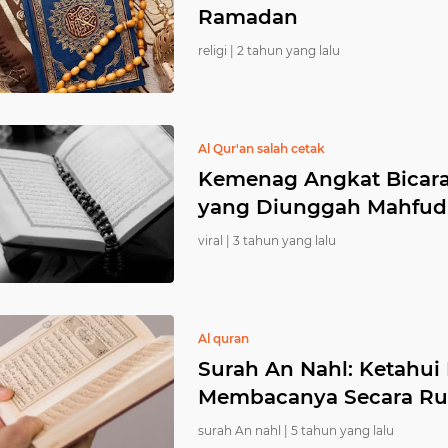
Ramadan
religi |
2 tahun yang lalu
Al Qur'an salah cetak
Kemenag Angkat Bicara 
yang Diunggah Mahfu
viral |
3 tahun yang lalu
Al quran
Surah An Nahl: Ketahu
Membacanya Secara Ru
surah An nahl |
5 tahun yang lalu