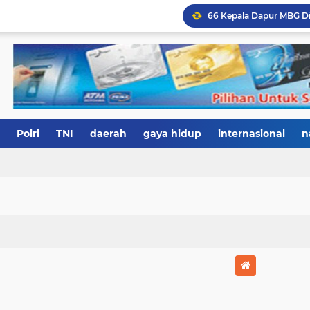
Polri
TNI
daerah
gaya hidup
internasional
n