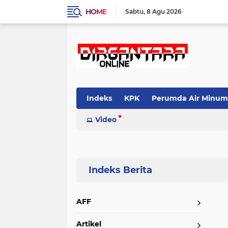
HOME
Sabtu
8 Agu 2026
Indeks
KPK
Perumda Air Minum
Video
Home
Currently Browsing: Oknum Dosen Asusila
AFF
Artikel