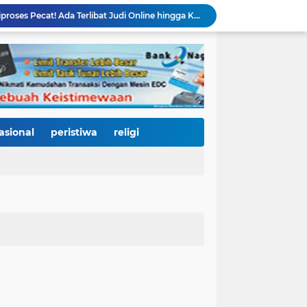
66 Kepala Dapur MBG Diproses Pecat! Ada Terlibat Judi Online hingga Kasus Keracunan Berulang
Dugaan Kekerasan PJU Polda Sumbar terhadap Sopir Disorot, Miko Kamal: Jangan Ada Kekebalan Hukum bagi Aparat
Di Hari Jadi Kota Padang ke-357, Air Mata Wawako Maigus Nasir Tumpah Saat Menemui Lansia Sebatang Kara yang Bertahun-tahun Terbaring Sakit
HJK ke-357, Fadly Amran Tegaskan Arah Baru Kota Padang: Bangkit dari Bencana, Melaju Menjadi Kota Pendidikan, Pariwisata, dan Perdagangan Bertaraf Dunia
Ratusan Pelajar Padang Antusias Kunjungi KRI Teluk Kendari, Belajar Langsung Dunia Kemaritiman dan Pertahanan Negara
Ribuan Warga Padati Pantai Cimpago, Festival Pawai Telong-Telong HJK Padang ke-357 Tampilkan Semangat Budaya, Persatuan, dan Optimisme Menuju Kota Gastronomi Dunia
Ribuan Warga Padati Danau Cimpago, Festival Telong-Telong HJK Padang ke-357 Tuai Pujian dan Harapan untuk Terus Dilestarikan
Perkuat Tata Kelola Rumah Sakit Daerah, RS M. Djamil Dampingi RSUD dr. Sadikin Pariaman Wujudkan Layanan Kesehatan Berkualitas
asional
peristiwa
religi
Di Balik Gemerlap Telong-Telong, RS M. Djamil Menyalakan Cahaya Kesadaran Kesehatan untuk Warga Padang
3.000 Pesepeda Kepung Kota Padang, Gowes Siti Nurbaya Adventure-X Jadi Pesta Olahraga dan Promosi Wisata